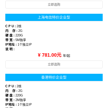
立即选购
上海电信特价企业型
C P U :
2核
内 存 :
2G
硬 盘 :
220G
带 宽 :
5M独享
IP地址 :
1个独立IP
说 明 :
¥ 781.00元
年/起
立即选购
香港特价企业型
C P U :
2核
内 存 :
2G
硬 盘 :
220G
带 宽 :
2M独享
IP地址 :
1个独立IP