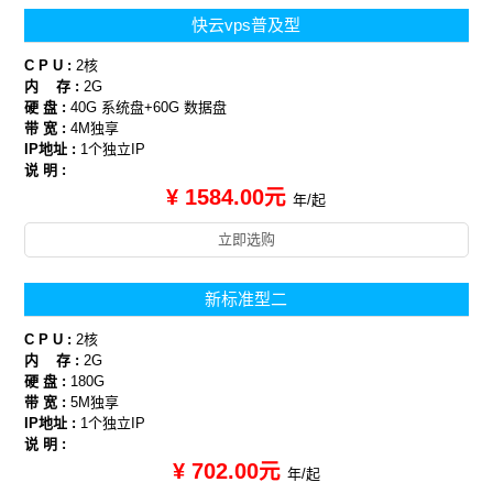
快云vps普及型
C P U :
2核
内 存 :
2G
硬 盘 :
40G 系统盘+60G 数据盘
带 宽 :
4M独享
IP地址 :
1个独立IP
说 明 :
¥ 1584.00元
年/起
立即选购
新标准型二
C P U :
2核
内 存 :
2G
硬 盘 :
180G
带 宽 :
5M独享
IP地址 :
1个独立IP
说 明 :
¥ 702.00元
年/起